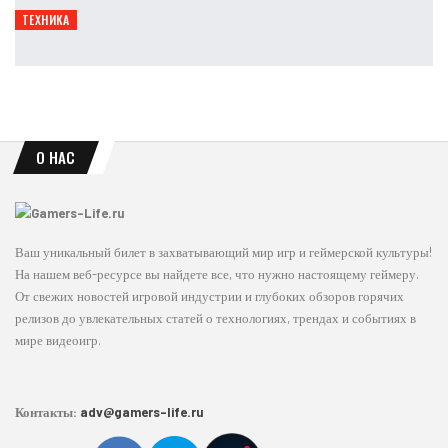
ТЕХНИКА
Обзор Tecno Pova 7 Ultra 5G: стоит ли брать?
Петрович
Авг 10, 2026
О НАС
Ваш уникальный билет в захватывающий мир игр и геймерской культуры!
На нашем веб-ресурсе вы найдете все, что нужно настоящему геймеру.
От свежих новостей игровой индустрии и глубоких обзоров горячих
релизов до увлекательных статей о технологиях, трендах и событиях в
мире видеоигр.
Контакты:
adv@gamers-life.ru