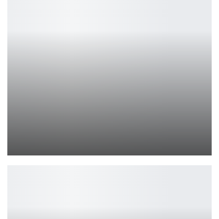
Elden Ring: Nightreign — враги из Dark Souls возвращаются
Петрович