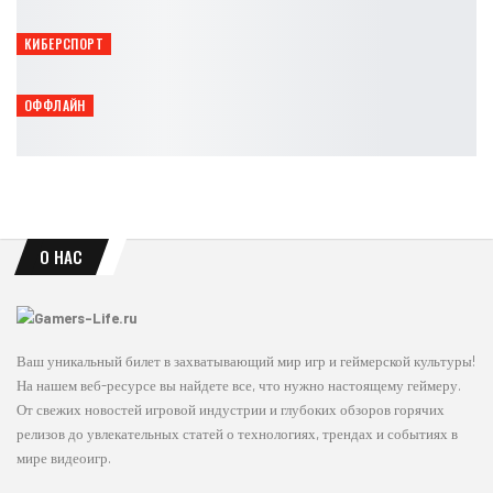
Leon
Авг 6, 2026
КИБЕРСПОРТ
Point Blank League 2026 пройдёт в Москве 8 и 9 августа
Петрович
Авг 6, 2026
ОФФЛАЙН
В GONZO Cybersport протестировали Beast of Reincarnation
Петрович
Авг 6, 2026
О НАС
Ваш уникальный билет в захватывающий мир игр и геймерской культуры!
На нашем веб-ресурсе вы найдете все, что нужно настоящему геймеру.
От свежих новостей игровой индустрии и глубоких обзоров горячих
релизов до увлекательных статей о технологиях, трендах и событиях в
мире видеоигр.