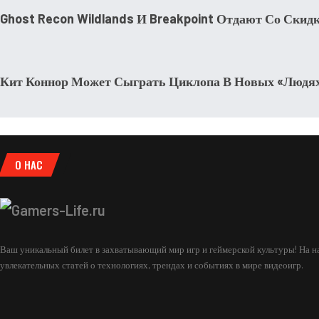
Ghost Recon Wildlands И Breakpoint Отдают Со Скид
КИНО И СЕРИАЛЫ
Кит Коннор Может Сыграть Циклопа В Новых «Людя
О НАС
Ваш уникальный билет в захватывающий мир игр и геймерской культуры! На на
увлекательных статей о технологиях, трендах и событиях в мире видеоигр.