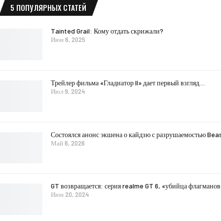
5 ПОПУЛЯРНЫХ СТАТЕЙ
Tainted Grail: Кому отдать скрижали?
Июн 6, 2025
Трейлер фильма «Гладиатор II» дает первый взгляд…
Июл 9, 2024
Состоялся анонс экшена о кайдзю с разрушаемостью Bea
Май 6, 2026
GT возвращается: серия realme GT 6, «убийца флагмано
Июн 20, 2024