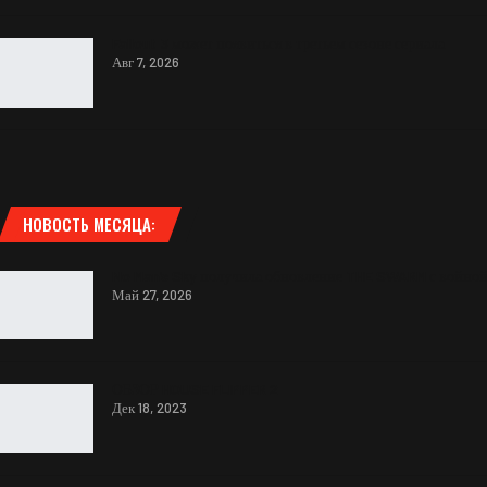
Fallout 3 может появиться в третьем сезоне сериала
Авг 7, 2026
НОВОСТЬ МЕСЯЦА:
No Man’s Sky получила обновление THE SWARM с войно
Май 27, 2026
ОБЗОР HOUSE FLIPPER 2
Дек 18, 2023