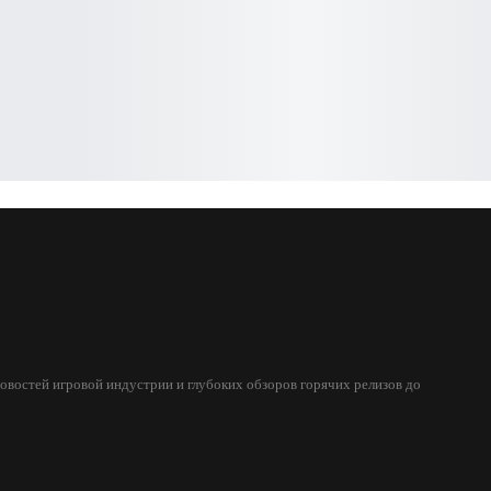
овостей игровой индустрии и глубоких обзоров горячих релизов до