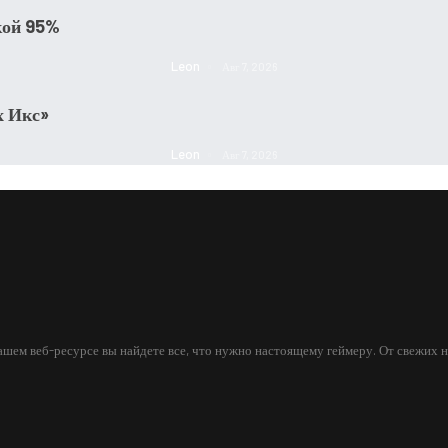
кой 95%
Leon
Авг 7, 2026
х Икс»
Leon
Авг 7, 2026
шем веб-ресурсе вы найдете все, что нужно настоящему геймеру. От свежих н