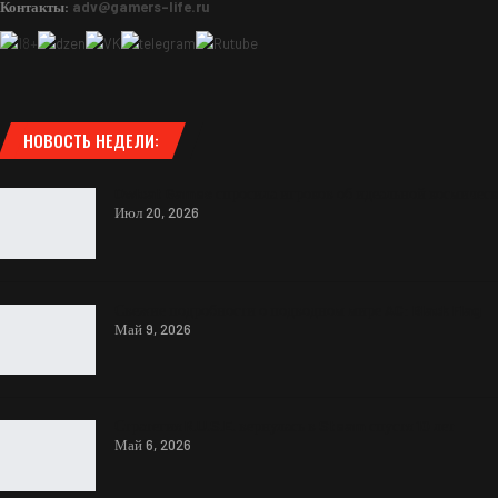
Контакты:
adv@gamers-life.ru
НОВОСТЬ НЕДЕЛИ:
Owlcat Games спросила игроков об идеальной космичес
Июл 20, 2026
Свежие подробности о подводном мире AC: Black Flag
Май 9, 2026
Стратегия R.U.S.E. вернулась в Steam спустя 10 лет
Май 6, 2026