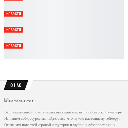
Leon
Авг 8, 2026
НОВОСТИ
Serious Sam: Shatterverse выйдет уже 31 августа
Leon
Авг 8, 2026
НОВОСТИ
Gothic 1 Remake получит Marvin Mode и Mod Kit
Leon
Авг 8, 2026
НОВОСТИ
Titan Quest II получила мастерство духов и крафт
Leon
Авг 8, 2026
О НАС
Ваш уникальный билет в захватывающий мир игр и геймерской культуры!
На нашем веб-ресурсе вы найдете все, что нужно настоящему геймеру.
От свежих новостей игровой индустрии и глубоких обзоров горячих