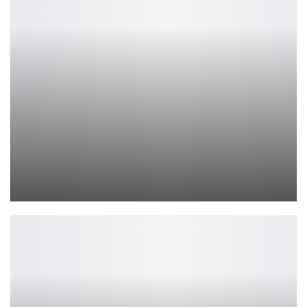
Лучшие турниры CoD Warzone, которые стоит посмотреть в 2024…
Ирина Смолдырева