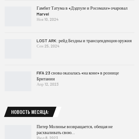
Гамбит Татума в «Дэдпуле и Росомахе» очаровал
Marvel
Ноя 10, 2024
LOST ARK: рейд Бездны и трансценденция оружия
Сен 25, 2024
FIFA 23 снова оказалась «на коне» в рознице
Британии
Апр 12, 2023
НОВОСТЬ МЕСЯЦА:
Питер Молинье возвращается, обещая не
расхваливать свою…
Июл 8, 2023