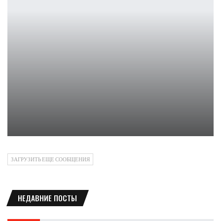
Косплей на KDA группу League of Legends
Ирина Смолдырева
ЗАГРУЗИТЬ ЕЩЕ СООБЩЕНИЯ
НЕДАВНИЕ ПОСТЫ