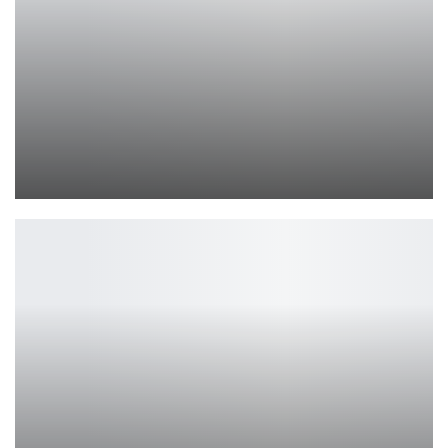
Трейлер «Нам повезло»
Ирина Смолдырева