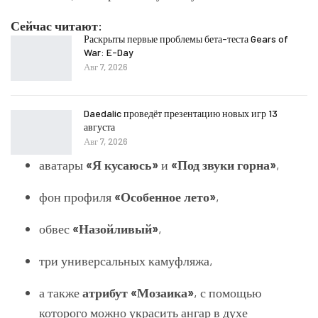
Сейчас читают:
Раскрыты первые проблемы бета-теста Gears of
War: E-Day
Авг 7, 2026
Daedalic проведёт презентацию новых игр 13
августа
Авг 7, 2026
аватары
«Я кусаюсь»
и
«Под звуки горна»
,
фон профиля
«Особенное лето»
,
обвес
«Назойливый»
,
три универсальных камуфляжа,
а также
атрибут «Мозаика»
, с помощью
которого можно украсить ангар в духе