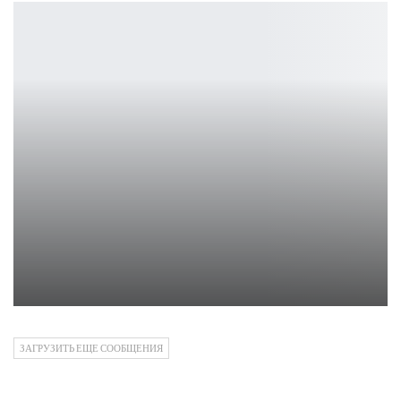
Вышел тизер второго сезона сериала «Перси Джексон и…
Ирина Смолдырева
ЗАГРУЗИТЬ ЕЩЕ СООБЩЕНИЯ