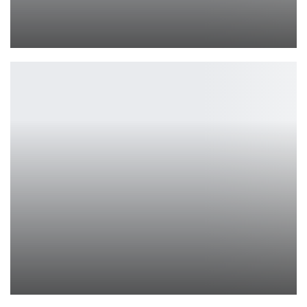
Phantom Liberty и трека Идриса Эльбы
Петрович
Онлайн проект во вселенной The Last of Us был готов на 80%
Leon