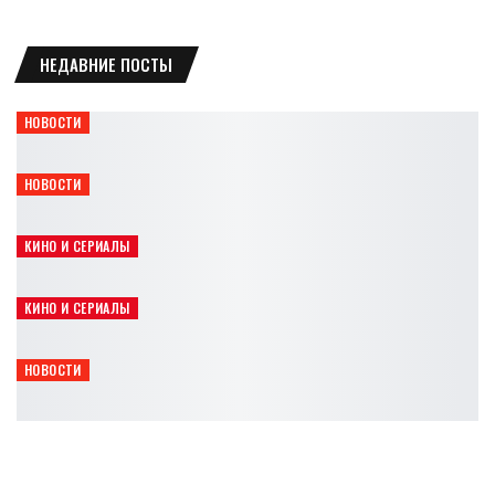
НЕДАВНИЕ ПОСТЫ
НОВОСТИ
Представлено 8 минут геймплея дополнения S.T.A.L.K.E.R. 2
Leon
Авг 6, 2026
НОВОСТИ
В Helldivers 2 повысят максимальный уровень до 300
Leon
Авг 6, 2026
КИНО И СЕРИАЛЫ
Зак Снайдер вновь подогрел слухи о возвращении в DC
Leon
Авг 6, 2026
КИНО И СЕРИАЛЫ
Япония усиливает защиту Pokémon, Mario и Naruto
Leon
Авг 6, 2026
НОВОСТИ
Rockstar покажет расширенный взгляд на GTA 6 уже 27 августа
Leon
Авг 6, 2026