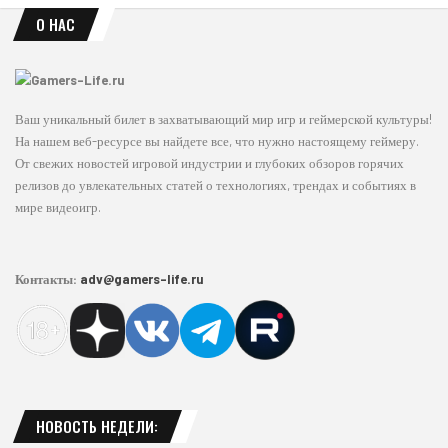
О НАС
Ваш уникальный билет в захватывающий мир игр и геймерской культуры!
На нашем веб-ресурсе вы найдете все, что нужно настоящему геймеру.
От свежих новостей игровой индустрии и глубоких обзоров горячих
релизов до увлекательных статей о технологиях, трендах и событиях в
мире видеоигр.
Контакты:
adv@gamers-life.ru
НОВОСТЬ НЕДЕЛИ: