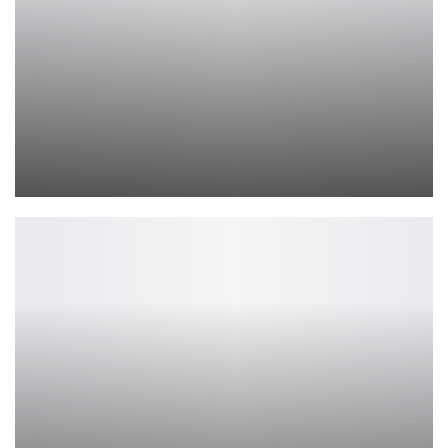
Vampire Crawlers привлекла 1 млн игроков за неделю
Leon