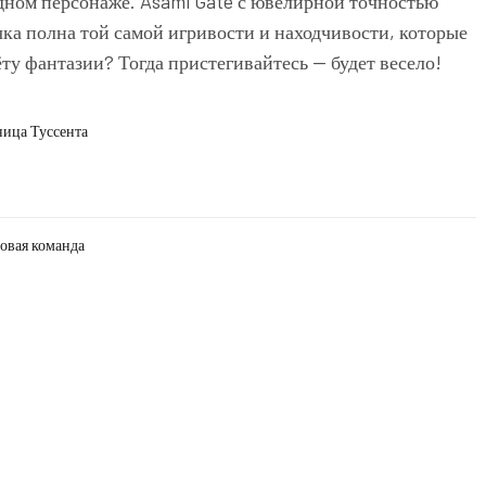
дном персонаже. Asami Gate с ювелирной точностью
чка полна той самой игривости и находчивости, которые
ту фантазии? Тогда пристегивайтесь — будет весело!
ница Туссента
овая команда