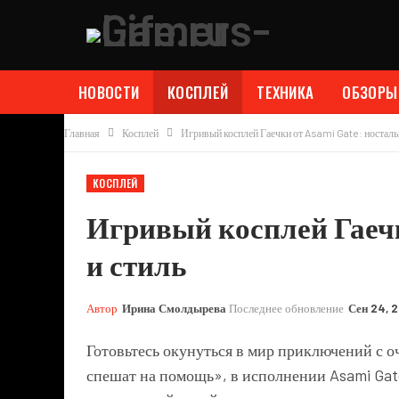
НОВОСТИ
КОСПЛЕЙ
ТЕХНИКА
ОБЗОРЫ
Главная
Косплей
Игривый косплей Гаечки от Asami Gate: ностальг
КОСПЛЕЙ
Игривый косплей Гаечк
и стиль
Автор
Ирина Смолдырева
Последнее обновление
Сен 24, 
Готовьтесь окунуться в мир приключений с о
спешат на помощь», в исполнении Asami Gate