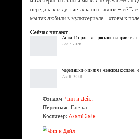
инженерный гений и милота встречаются в о
передала каждую деталь, но главное — её Гае
мы так любили в мультсериале. Готовы к полё
Сейчас читают:
Анна-Генриетта — роскошная правитель
Авг 7, 2026
Черепашки-ниндзя в женском косплее: н
Авг 6, 2026
Фэндом
:
Чип и Дейл
Персонаж
: Гаечка
Косплеер
:
Asami Gate