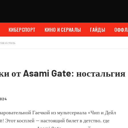
КИБЕРСПОРТ
КИНО И СЕРИАЛЫ
ГАЙДЫ
ОФФЛ
ия и стиль
и от Asami Gate: ностальгия
2024
чаровательной Гаечкой из мультсериала «Чип и Дейл
! Этот косплей — настоящий билет в детство, где