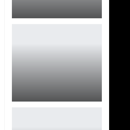
ОБЗОР DRAGON’S DOGMA 2
Ирина Смолдырева
На YouTube появилась реклама длительностью 3 часа
Петрович