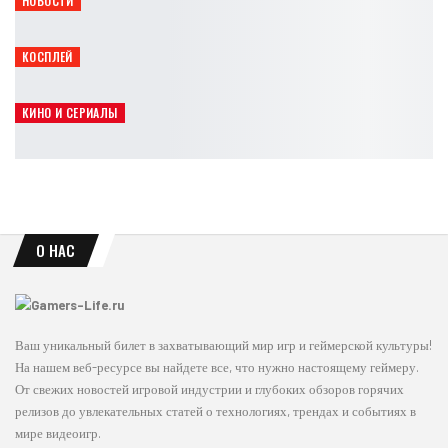
НОВОСТИ
Titan Quest II получила мастерство духов и крафт
Leon
Авг 8, 2026
КОСПЛЕЙ
Опасная грация: косплей Чёрной кошки из Marvel
Ирина Смолдырева
Авг 8, 2026
КИНО И СЕРИАЛЫ
Сэди Синк обсудила будущее Джин Грей в MCU
Leon
Авг 8, 2026
О НАС
Ваш уникальный билет в захватывающий мир игр и геймерской культуры!
На нашем веб-ресурсе вы найдете все, что нужно настоящему геймеру.
От свежих новостей игровой индустрии и глубоких обзоров горячих
релизов до увлекательных статей о технологиях, трендах и событиях в
мире видеоигр.