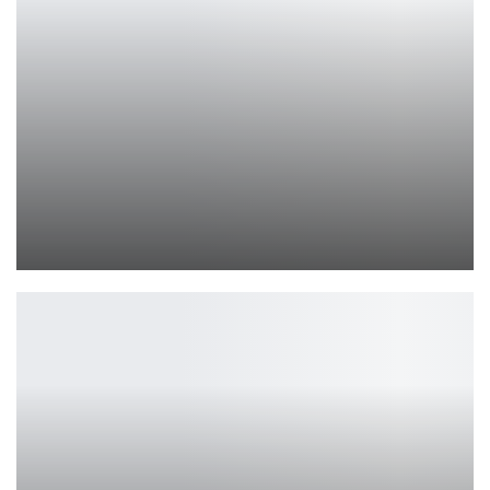
Косплей на книжную версию Трисс из Ведьмака
Ирина Смолдырева