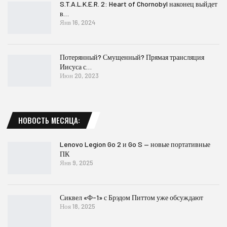
S.T.A.L.K.E.R. 2: Heart of Chornobyl наконец выйдет
в…
Янв 16, 2024
Потерянный? Смущенный? Прямая трансляция
Иисуса с…
Июн 20, 2023
НОВОСТЬ МЕСЯЦА:
Lenovo Legion Go 2 и Go S — новые портативные
ПК
Янв 9, 2025
Сиквел «Ф-1» с Брэдом Питтом уже обсуждают
Ноя 18, 2025