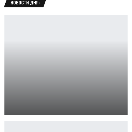
НОВОСТИ ДНЯ:
Супермен: первый постер фильма Джеймса Ганна
Ирина Смолдырева