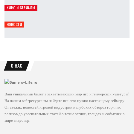
Leon
Авг 6, 2026
КИНО И СЕРИАЛЫ
Япония усиливает защиту Pokémon, Mario и Naruto
Leon
Авг 6, 2026
НОВОСТИ
Rockstar покажет расширенный взгляд на GTA 6 уже 27 августа
Leon
Авг 6, 2026
О НАС
Ваш уникальный билет в захватывающий мир игр и геймерской культуры!
На нашем веб-ресурсе вы найдете все, что нужно настоящему геймеру.
От свежих новостей игровой индустрии и глубоких обзоров горячих
релизов до увлекательных статей о технологиях, трендах и событиях в
мире видеоигр.