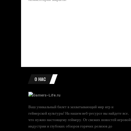
О НАС
Ваш уникальный билет в захватывающий мир игр и
геймерской культуры! На нашем веб-ресурсе вы найдете все,
что нужно настоящему геймеру. От свежих новостей игровой
индустрии и глубоких обзоров горячих релизов до