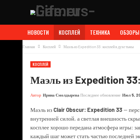
НОВОСТИ
КОСПЛЕЙ
ТЕХНИКА
ОБЗОРЫ
Главная
Косплей
Маэль из Expedition 33: косплей в духе тьмы
КОСПЛЕЙ
Маэль из Expedition 33
Автор
Ирина Смолдырева
Последнее обновление
Июл 5, 2
Маэль из
Clair Obscur: Expedition 33
— персо
внутренней силой, а светлая внешность скры
косплее хорошо передана атмосфера игры: за
каждый шаг может стать частью последней эк