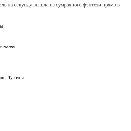
ь на секунду вышла из сумрачного фэнтези прямо в
з Marvel
ница Туссента