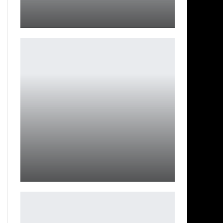
Косплей Харли Квин в другом амплуа
Ирина Смолдырева
Scrap Mechanic вышла из раннего доступа спустя 10
лет
Leon