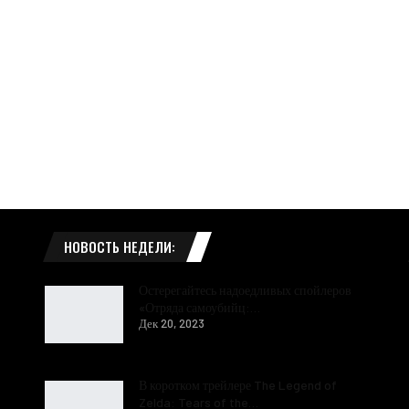
НОВОСТЬ НЕДЕЛИ:
Остерегайтесь надоедливых спойлеров
«Отряда самоубийц:…
Дек 20, 2023
В коротком трейлере The Legend of
Zelda: Tears of the…