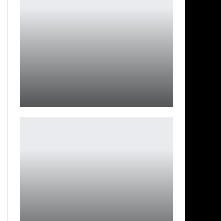
Трейлер «Мегаполис» удален, Lionsgate приносит…
Ирина Смолдырева