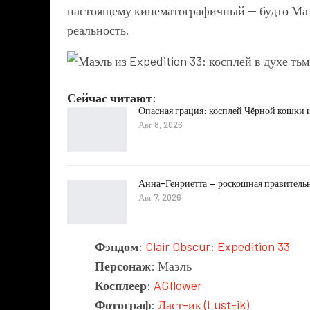
настоящему кинематографичный — будто Маэл
реальность.
Сейчас читают:
Опасная грация: косплей Чёрной кошки и
Авг 8, 2026
Анна-Генриетта — роскошная правитель
Авг 7, 2026
Фэндом
:
Clair Obscur: Expedition 33
Персонаж
: Маэль
Косплеер
:
AGflower
Фотограф
:
Ласт-ик (Lust-ik)