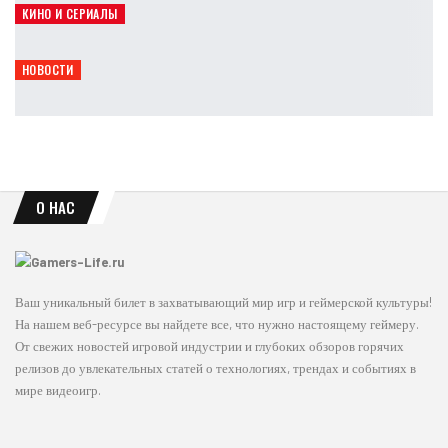
КИНО И СЕРИАЛЫ
Япония усиливает защиту Pokémon, Mario и Naruto
Leon
Авг 6, 2026
НОВОСТИ
Rockstar покажет расширенный взгляд на GTA 6 уже 27 августа
Leon
Авг 6, 2026
О НАС
Ваш уникальный билет в захватывающий мир игр и геймерской культуры!
На нашем веб-ресурсе вы найдете все, что нужно настоящему геймеру.
От свежих новостей игровой индустрии и глубоких обзоров горячих
релизов до увлекательных статей о технологиях, трендах и событиях в
мире видеоигр.