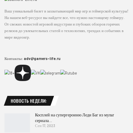
Ваш уникальный билет в захватывающий мир игр и геймерской культуры!
На нашем веб-ресурсе вы найдете все, что нужно настоящему геймеру.
От свежих новостей игровой индустрии и глубоких обзоров горячих
релизов до увлекательных статей о технологиях, трендах и событиях в
мире видеоигр.
Контакты:
adv@gamers-life.ru
НОВОСТЬ НЕДЕЛИ:
Косплей на супергероиню Леди Баг из мульт
сериала…
Сен 17, 2023