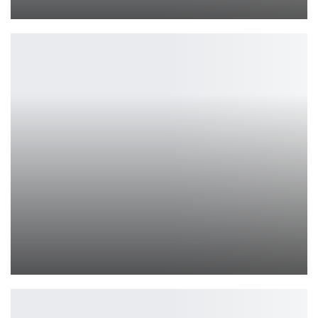
Петрович
BlizzCon 2026: Blizzard возвращает культовый ивент
Петрович