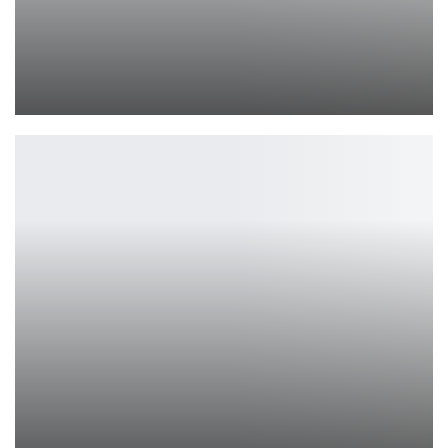
Hobby World проведет фестиваль для фанатов варгеймов —…
Ирина Смолдырева
Bloody ES7 и ES8 — новые мыши для геймеров