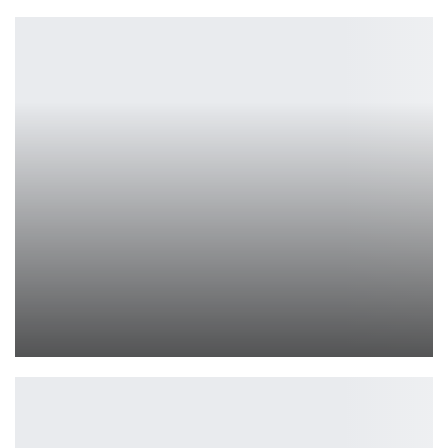
Мел Гибсон подтвердил статус фильма «Страсти Христовы 2»
Ирина Смолдырева