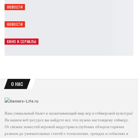
Leon
Авг 5, 2026
НОВОСТИ
Black Myth: Wukong получит рекордную скидку 30%
Leon
Авг 5, 2026
НОВОСТИ
Ananta получит официальную поддержку русского языка
Leon
Авг 5, 2026
КИНО И СЕРИАЛЫ
Элай Рот объяснил полный провал фильма Borderlands
Leon
Авг 5, 2026
О НАС
Ваш уникальный билет в захватывающий мир игр и геймерской культуры!
На нашем веб-ресурсе вы найдете все, что нужно настоящему геймеру.
От свежих новостей игровой индустрии и глубоких обзоров горячих
релизов до увлекательных статей о технологиях, трендах и событиях в