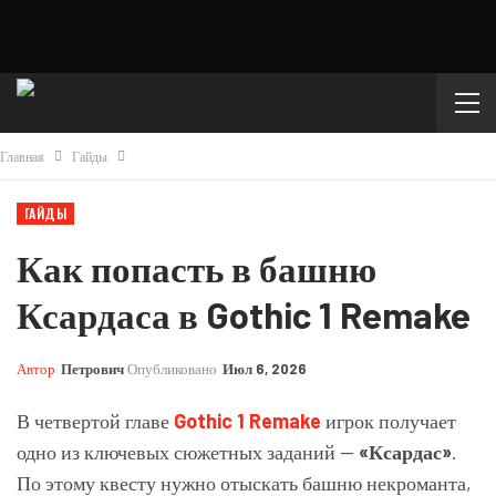
Главная
Гайды
ГАЙДЫ
Как попасть в башню
Ксардаса в Gothic 1 Remake
Автор
Петрович
Опубликовано
Июл 6, 2026
В четвертой главе
Gothic 1 Remake
игрок получает
одно из ключевых сюжетных заданий —
«Ксардас»
.
По этому квесту нужно отыскать башню некроманта,