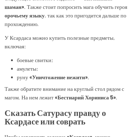
шаман»
. Также стоит попросить мага обучить героя
орочьему языку
, так как это пригодится дальше по
прохождению.
У Ксардаса можно купить полезные предметы,
включая:
боевые свитки;
амулеты;
руну
«Уничтожение нежити»
.
Также обратите внимание на круглый стол рядом с
магом. На нем лежит
«Бестиарий Хориниса 5»
.
Сказать Сатурасу правду о
Ксардасе или соврать
Чтобы завершить задание
«Ксардас»
, нужно