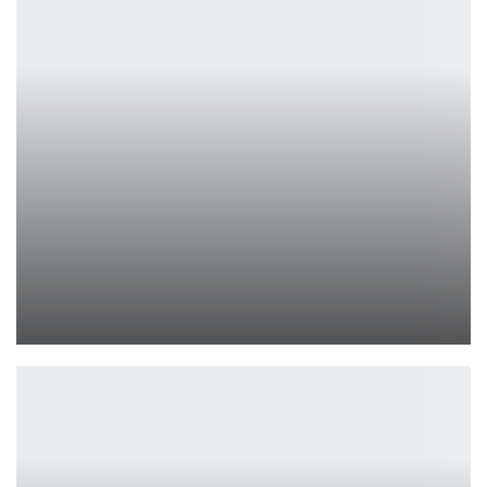
«Человек-волк» Ли Уоннелла: ужас и трагедия на экране
Ирина Смолдырева