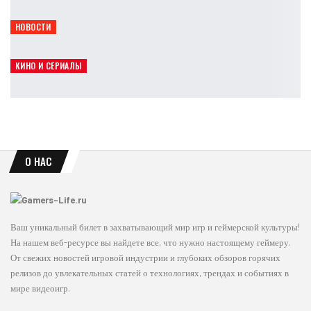
Leon
Авг 7, 2026
НОВОСТИ
Ghost Recon Wildlands и Breakpoint отдают со скидкой 95%
Leon
Авг 7, 2026
КИНО И СЕРИАЛЫ
Кит Коннор может сыграть Циклопа в новых «Людях Икс»
Leon
Авг 7, 2026
О НАС
Ваш уникальный билет в захватывающий мир игр и геймерской культуры!
На нашем веб-ресурсе вы найдете все, что нужно настоящему геймеру.
От свежих новостей игровой индустрии и глубоких обзоров горячих
релизов до увлекательных статей о технологиях, трендах и событиях в
мире видеоигр.