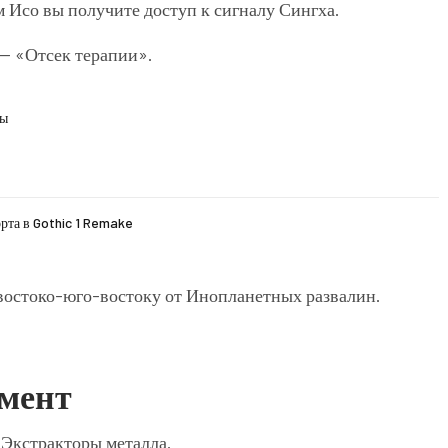
 Исо вы получите доступ к сигналу Сингха.
— «Отсек терапии».
ды
рта в Gothic 1 Remake
 востоко-юго-востоку от Инопланетных развалин.
гмент
и Экстракторы металла.