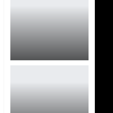
Продажи Human: Fall Flat превысили 40 миллионов
копий
Петрович