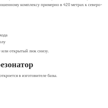
рошенному комплексу примерно в 420 метрах к северо-
хода
олу
е или открытый люк снизу.
резонатор
ткроется в изготовителе базы.