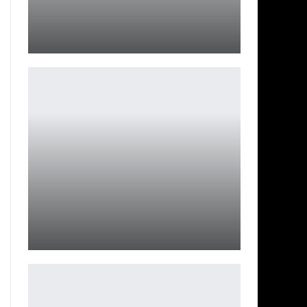
Косплей на Нин Гуан из Genshin Impact
Ирина Смолдырева
Косплей на 2Б из Nier: Automata
Ирина Смолдырева