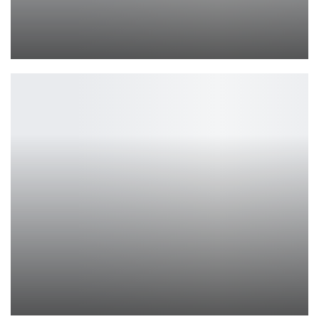
В «Гладиатор 2» будут «Самые масштабные…
Ирина Смолдырева
Team Spirit добыла пятую победу во втором туре первого…
Петрович