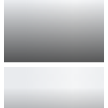
Assassin’s Creed Black Flag Resynced официально анонсирован
Петрович