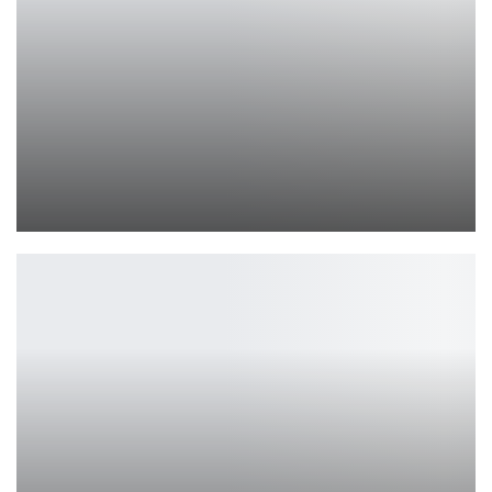
Palworld теперь одна из шести игр, когда-либо охвативших 1…
Петрович