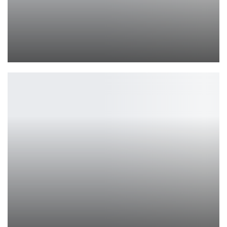
Roblox хочет, чтобы вы прошли собеседование внутри Roblox,…
Ирина Смолдырева
Xbox Cloud Gaming стал доступен дешевле