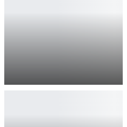
Милли Бобби Браун снимется в мистическом сериале Netflix
Ирина Смолдырева