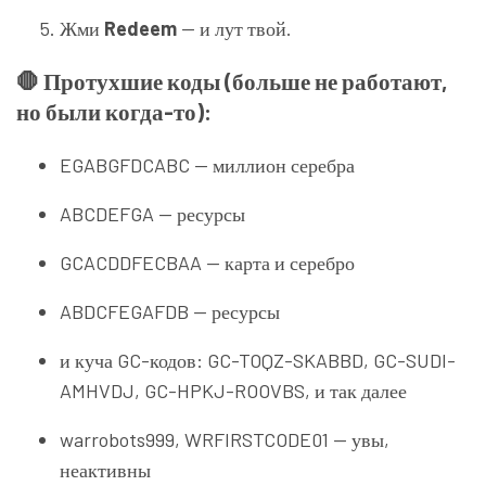
Жми
Redeem
— и лут твой.
🛑 Протухшие коды (больше не работают,
но были когда-то):
EGABGFDCABC — миллион серебра
ABCDEFGA — ресурсы
GCACDDFECBAA — карта и серебро
ABDCFEGAFDB — ресурсы
и куча GC-кодов: GC-TOQZ-SKABBD, GC-SUDI-
AMHVDJ, GC-HPKJ-ROOVBS, и так далее
warrobots999, WRFIRSTCODE01 — увы,
неактивны