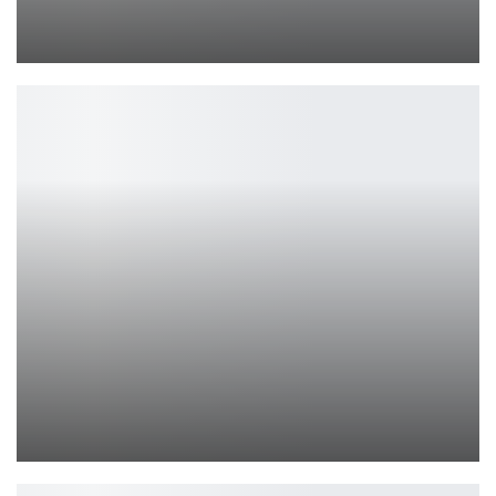
Мой старый друг от relic space
Ирина Смолдырева
Блонди Блейзер из Dispatch: эффектный образ героини
Ирина Смолдырева