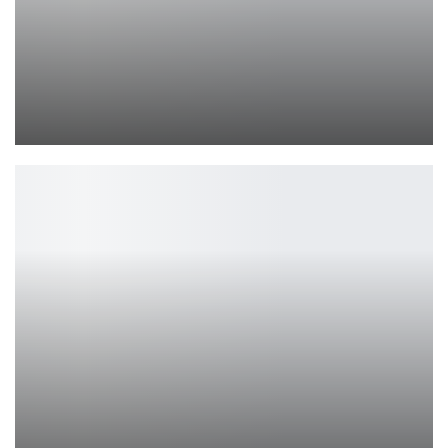
Состоялся долгожданный релиз Hogwarts Legacy на PlayStation …
Петрович