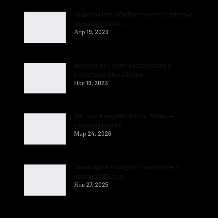
Закрытая бета XDefiant может затянуться
из-за проблем с…
Апр 19, 2023
Косплей на Сиэля Фантомхайва и
Себастьяна Михаэйлиса
Ноя 19, 2023
Косплей Kangoshi Rori от Momo —
кукольная магия
Мар 24, 2026
Team Spirit победила Eternal Fire в
начале 2025 года
Янв 27, 2025