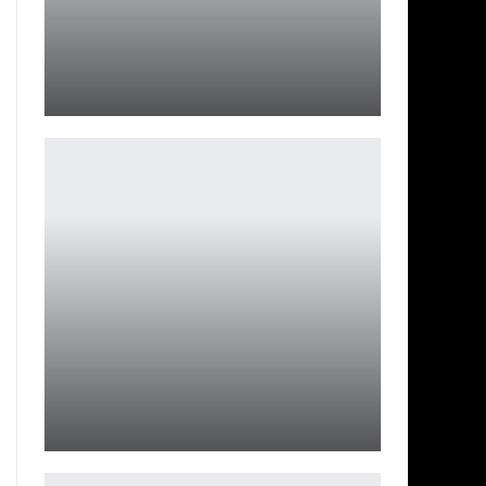
Очаровательные сестры Димитреску из Resident Evil
Village
Ирина Смолдырева
NaVi однозначно не сыграет на BLAST Premier: Spring
Finals
Петрович