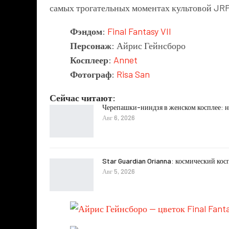
самых трогательных моментах культовой JR
Фэндом
:
Final Fantasy VII
Персонаж
: Айрис Гейнсборо
Косплеер
:
Annet
Фотограф
:
Risa San
Сейчас читают:
Черепашки-ниндзя в женском косплее: н
Авг 6, 2026
Star Guardian Orianna: космический кос
Авг 5, 2026