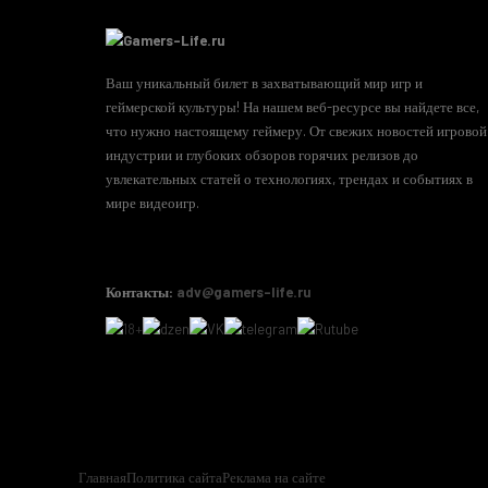
Ваш уникальный билет в захватывающий мир игр и
геймерской культуры! На нашем веб-ресурсе вы найдете все,
что нужно настоящему геймеру. От свежих новостей игровой
индустрии и глубоких обзоров горячих релизов до
увлекательных статей о технологиях, трендах и событиях в
мире видеоигр.
Контакты:
adv@gamers-life.ru
Главная
Политика сайта
Реклама на сайте