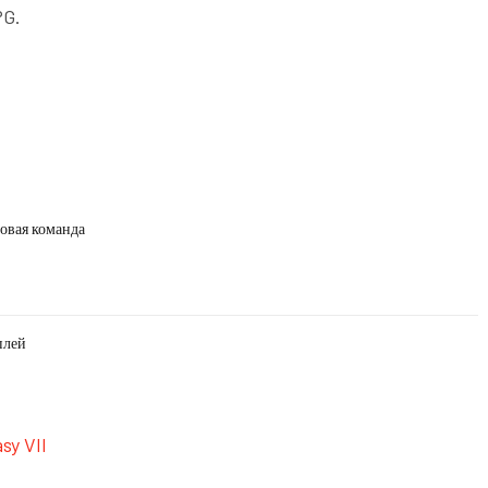
PG.
овая команда
плей