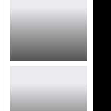
Стань кузнецом в симуляторе Medieval Crafter:
Blacksmith
Leon