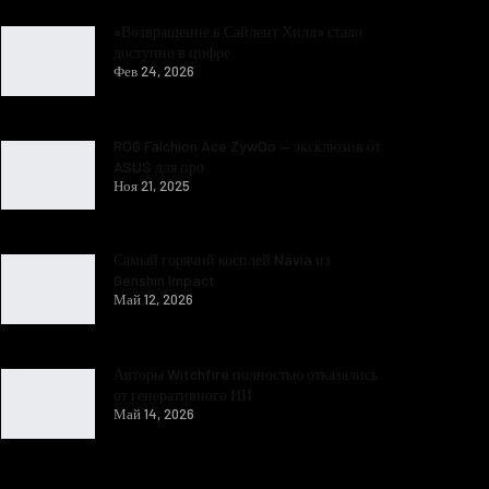
«Возвращение в Сайлент Хилл» стало
доступно в цифре
Фев 24, 2026
ROG Falchion Ace ZywOo — эксклюзив от
ASUS для про
Ноя 21, 2025
Самый горячий косплей Navia из
Genshin Impact
Май 12, 2026
Авторы Witchfire полностью отказались
от генеративного ИИ
Май 14, 2026