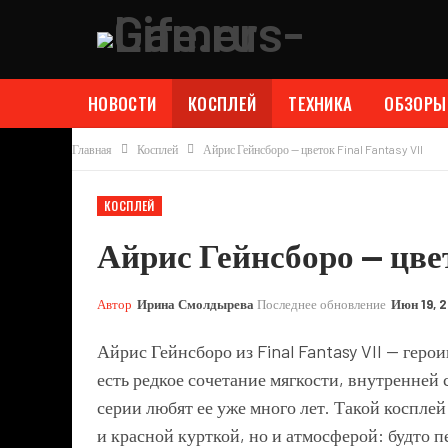
НОВОСТИ
КОСПЛЕЙ
ТЕХНИКА
ОБЗОРЫ
Главная
Косплей
Айрис Гейнсборо — цветок Final Fantasy VII
КОСПЛЕЙ
Айрис Гейнсборо — цвет
Автор
Ирина Смолдырева
Последнее обновление
Июн 19, 
Айрис Гейнсборо из Final Fantasy VII — геро
есть редкое сочетание мягкости, внутренней 
серии любят ее уже много лет. Такой коспле
и красной курткой, но и атмосферой: будто 