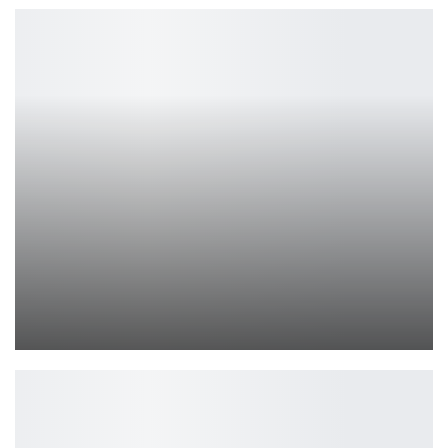
FTC отступает: Microsoft победил с Activision
Петрович