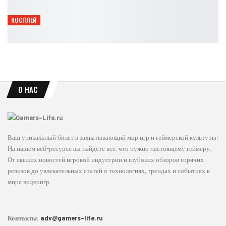
Leon
Авг 8, 2026
КОСПЛЕЙ
Опасная грация: косплей Чёрной кошки из Marvel
Ирина Смолдырева
Авг 8, 2026
О НАС
Ваш уникальный билет в захватывающий мир игр и геймерской культуры!
На нашем веб-ресурсе вы найдете все, что нужно настоящему геймеру.
От свежих новостей игровой индустрии и глубоких обзоров горячих
релизов до увлекательных статей о технологиях, трендах и событиях в
мире видеоигр.
Контакты:
adv@gamers-life.ru