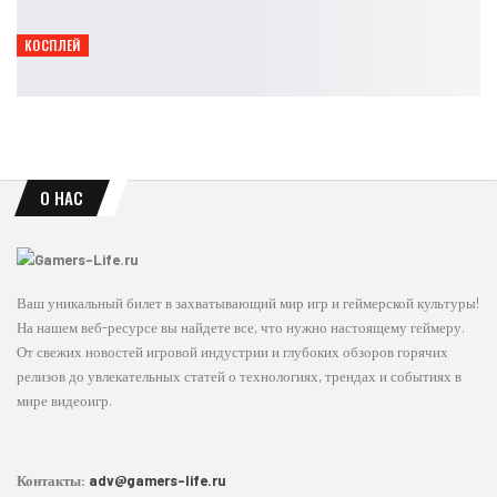
Leon
Авг 8, 2026
КОСПЛЕЙ
Опасная грация: косплей Чёрной кошки из Marvel
Ирина Смолдырева
Авг 8, 2026
О НАС
Ваш уникальный билет в захватывающий мир игр и геймерской культуры!
На нашем веб-ресурсе вы найдете все, что нужно настоящему геймеру.
От свежих новостей игровой индустрии и глубоких обзоров горячих
релизов до увлекательных статей о технологиях, трендах и событиях в
мире видеоигр.
Контакты:
adv@gamers-life.ru