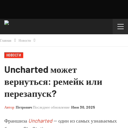
Главная
Новости
НОВОСТИ
Uncharted может
вернуться: ремейк или
перезапуск?
Автор
Петрович
Последнее обновление
Июн 30, 2025
Франшиза
Uncharted
— один из самых узнаваемых