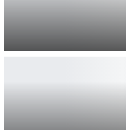
Helldivers 2 и Killzone 2: первое DLC-кроссовер
Петрович