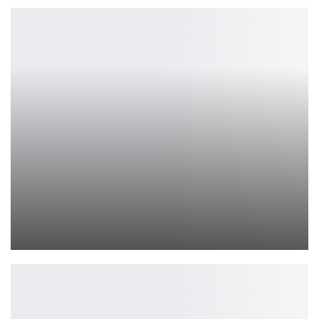
Студия Bloober Team, занимающаяся ремейком Silent Hill 2,…
Ирина Смолдырева