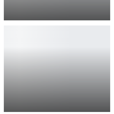
Black Ops 6: возвращение Legacy XP-токенов
Петрович
Ночной агент: актеры и съемки 3 сезона в Стамбуле
Ирина Смолдырева