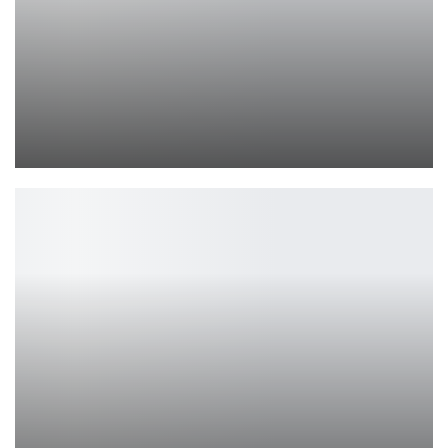
Обзор Maibenben X16B Atomic Heart — мощный ретрофутуризм
Петрович