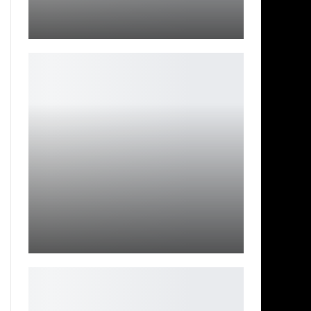
Игровой билд Forza Horizon 6 слили в сеть до релиза
Leon
На этой неделе Tekken 8 получит масштабную
офлайн-демоверсию…
Петрович