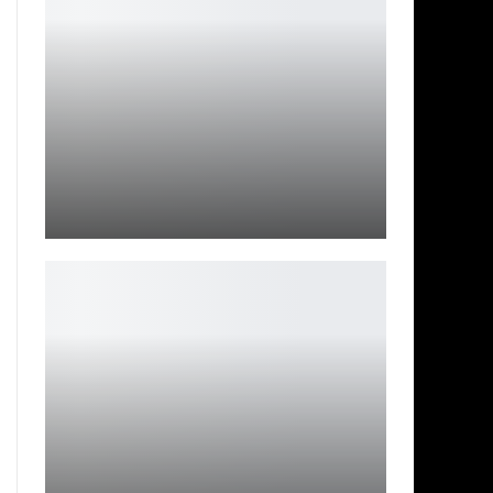
Diablo Immortal бьёт рекорды с 400 тысячами игроков
Петрович