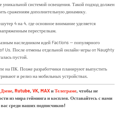
е уникальной системой освещения. Такой подход должен
вить сражениям дополнительную динамику.
шутер 4 на 4, где основное внимание уделяется
напряженным перестрелкам.
азным наследником идей Factions — популярного
 of Us. После отмены отдельной онлайн-игры от Naughty
алась пустой.
упе на ПК. Позже разработчики планируют выпустить
атривают и релиз на мобильных устройствах.
в
Дзене
,
Rutube
,
VK
,
MAX
и
Телеграме
, чтобы не
сти из мира гейминга и косплея. Оставайтесь с нами
 вас среди наших подписчиков!