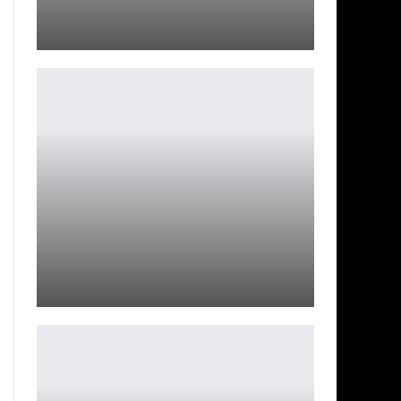
Бенисио Дель Торо снимется в приквеле Оушена
Ирина Смолдырева
Apple iPhone 17e — больше памяти без роста цены
Петрович