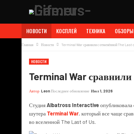
НОВОСТИ
КОСПЛЕЙ
ТЕХНИКА
ОБЗОРЫ
Главная
Новости
Terminal War сравнили с отменённой The Last 
НОВОСТИ
Terminal War сравнили 
Автор
Leon
Последнее обновление
Июл 1, 2026
Студия
Albatross Interactive
опубликовала 
шутера
Terminal War
, который все чаще ср
во вселенной The Last of Us.