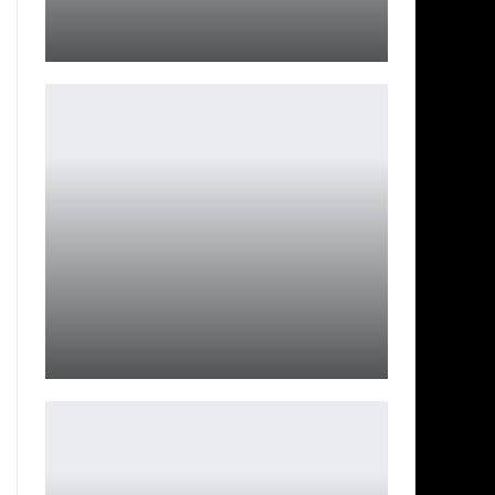
Civilization VII — обновление с картами и модами
Петрович
Tejo в Valorant: способности и дата выхода
Петрович