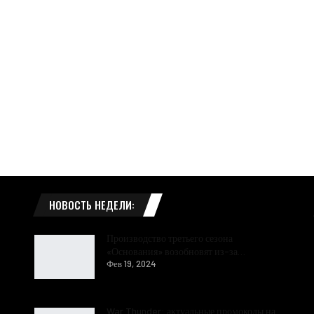
НОВОСТЬ НЕДЕЛИ:
Производство третьего сезона
«Основания» возобновят из-за…
Фев 19, 2024
War Thunder: актуальные промокоды на