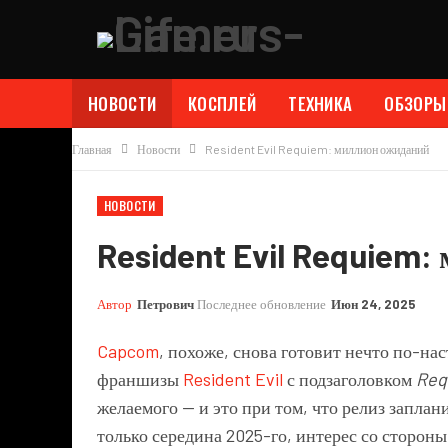
НОВОСТИ
КОСПЛЕЙ
ТЕХНИКА
ОБЗОРЫ
Главная
Новости
Resident Evil Requiem: миллион ожиданий
НОВОСТИ
Resident Evil Requiem
Автор
Петрович
Последнее обновление
Июн 24, 2025
Capcom
, похоже, снова готовит нечто по-на
франшизы
Resident Evil
с подзаголовком
Req
желаемого — и это при том, что релиз заплан
только середина 2025-го, интерес со сторо