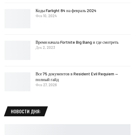
Коды Farlight 84 на февраль 2024
Фев 10, 2024
Время начала Fortnite Big Bang и где смотреть
Дек 2, 2023
Все 75 документов в Resident Evil Requiem —
полный гайд
Фев 27, 2026
НОВОСТИ ДНЯ: