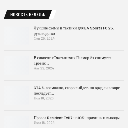
НОВОСТЬ НЕДЕЛИ:
Лучшие схемы и тактики для EA Sports FC 25:
руководство
Сен 25, 2024
В сиквеле «Счастливчик Гилмор 2» снимутся
Трэвис…
Авг 22, 2024
GTA 6, возможно, скоро выйдет, но вряд ли вскоре
последует…
Ноя 10, 2023
Провал Resident Evil 7 на iOS: причины и выводы
Июл 18, 2024