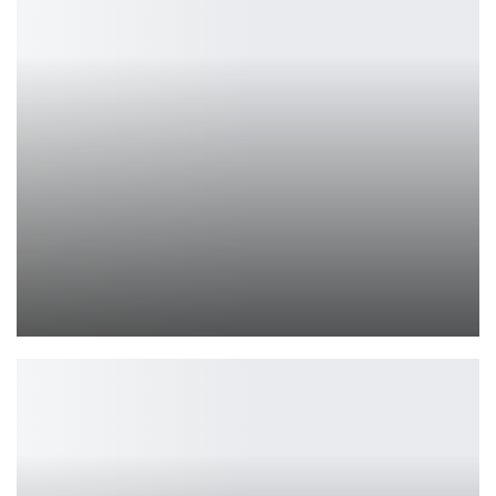
Журналисты поделились превью и свежим геймплеем Dead Island …
Петрович