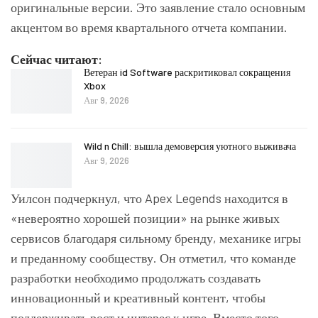
оригинальные версии. Это заявление стало основным
акцентом во время квартального отчета компании.
Сейчас читают:
Ветеран id Software раскритиковал сокращения
Xbox
Авг 9, 2026
Wild n Chill: вышла демоверсия уютного выживача
Авг 9, 2026
Уилсон подчеркнул, что Apex Legends находится в
«невероятно хорошей позиции» на рынке живых
сервисов благодаря сильному бренду, механике игры
и преданному сообществу. Он отметил, что команде
разработки необходимо продолжать создавать
инновационный и креативный контент, чтобы
поддерживать рост и интерес к игре. Вместо того