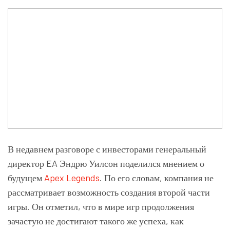
В недавнем разговоре с инвесторами генеральный
директор EA Эндрю Уилсон поделился мнением о
будущем
Apex Legends
. По его словам, компания не
рассматривает возможность создания второй части
игры. Он отметил, что в мире игр продолжения
зачастую не достигают такого же успеха, как