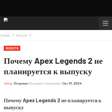
Главная
Новости
НОВОСТИ
Почему Apex Legends 2 не
планируется к выпуску
Автор
Петрович
Последнее обновление
Окт 31, 2024
Почему Apex Legends 2 не планируется к
выпуску