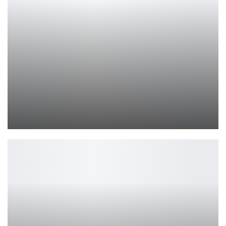
Ари из League of Legends: магия девяти хвостов
Ирина Смолдырева