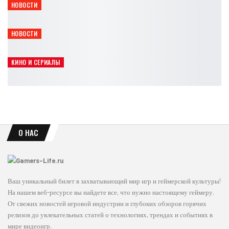
НОВОСТИ
Black Myth: Wukong получит рекордную скидку 30%
Leon
Авг 5, 2026
НОВОСТИ
Ananta получит официальную поддержку русского языка
Leon
Авг 5, 2026
КИНО И СЕРИАЛЫ
Элай Рот объяснил полный провал фильма Borderlands
Leon
Авг 5, 2026
О НАС
Ваш уникальный билет в захватывающий мир игр и геймерской культуры!
На нашем веб-ресурсе вы найдете все, что нужно настоящему геймеру.
От свежих новостей игровой индустрии и глубоких обзоров горячих
релизов до увлекательных статей о технологиях, трендах и событиях в
мире видеоигр.