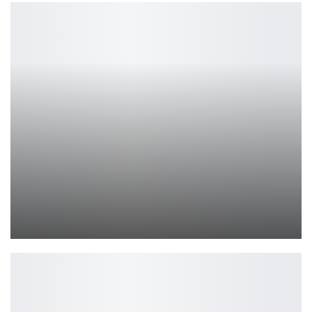
Blizzard признает, что «вовлеченность и инвестиции игроков»…
Ирина Смолдырева