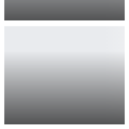
Роджер Кларк и Трой Бейкер рассказали о работе над озвучкой…
Петрович
HIPER обновила линейку VR-очков: 5 новых моделей
Петрович