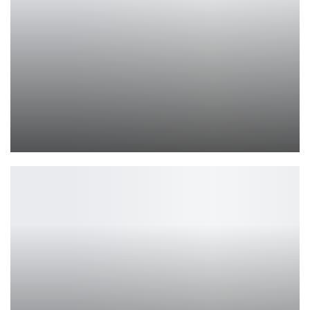
«Матрица 5» в разработке
Ирина Смолдырева