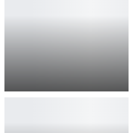
NVIDIA под антимонопольным расследованием Китая
Петрович