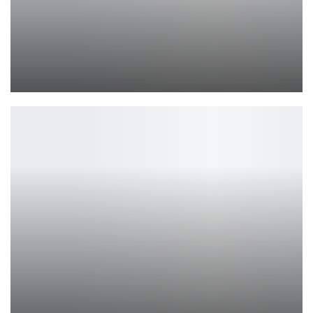
PlayStation теряет интеграцию с Twitter на следующей неделе
Петрович
Объявлена дата выхода «Звездные войны: Приключения юных…