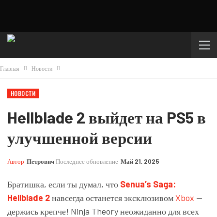
Главная
Новости
НОВОСТИ
Hellblade 2 выйдет на PS5 в
улучшенной версии
Автор
Петрович
Последнее обновление
Май 21, 2025
Братишка, если ты думал, что
Senua’s Saga:
Hellblade 2
навсегда останется эксклюзивом
Xbox
—
держись крепче! Ninja Theory неожиданно для всех