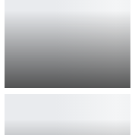
iQOO Watch 5 и TWS Air3 — гаджеты для геймеров
Петрович