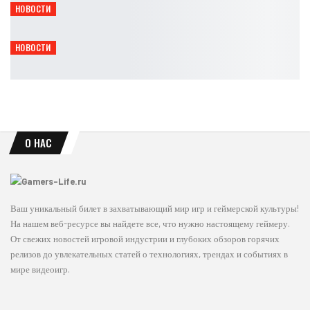
НОВОСТИ
Представлено 8 минут геймплея дополнения S.T.A.L.K.E.R. 2
Leon
Авг 6, 2026
НОВОСТИ
В Helldivers 2 повысят максимальный уровень до 300
Leon
Авг 6, 2026
О НАС
Ваш уникальный билет в захватывающий мир игр и геймерской культуры!
На нашем веб-ресурсе вы найдете все, что нужно настоящему геймеру.
От свежих новостей игровой индустрии и глубоких обзоров горячих
релизов до увлекательных статей о технологиях, трендах и событиях в
мире видеоигр.