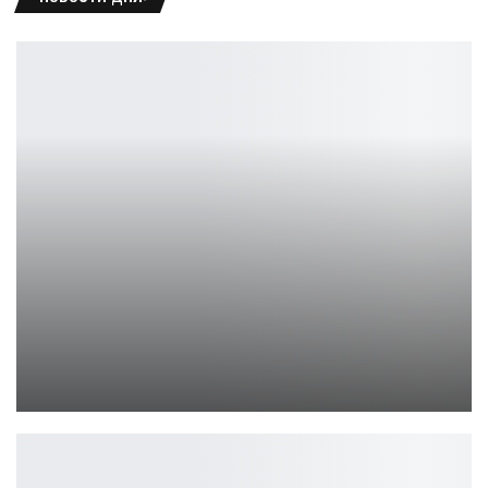
Дата выхода второго сезона «Монстры» на Netflix объявлена в…
Ирина Смолдырева