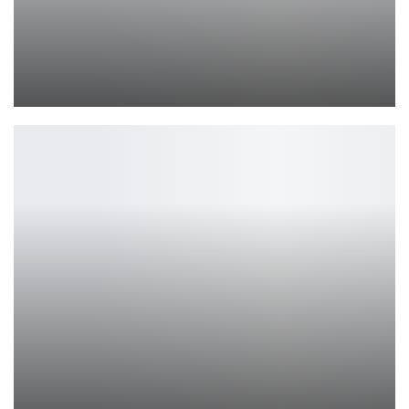
В приключенческом PvPvE-шутере Xtract стартовало обновление!
Петрович
Игроки Baldur’s Gate 3 продолжают находить небольшие…