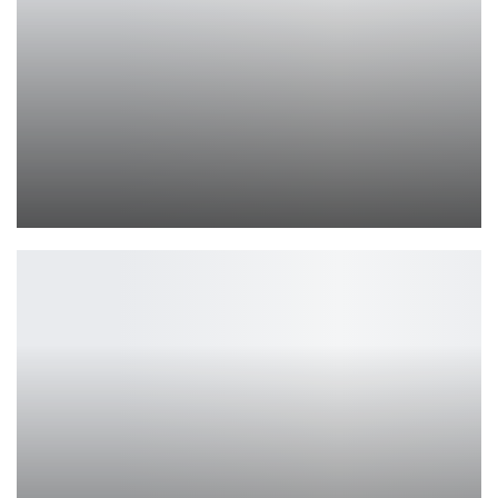
TEAMGROUP взяла 4 награды Red Dot 2025
Петрович