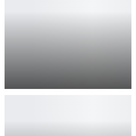
Blizzard снова обвиняют в AI-искусстве
Петрович