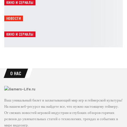
КИНО И СЕРИАЛЫ
Кит Коннор может сыграть Циклопа в новых «Людях Икс»
Leon
Авг 7, 2026
НОВОСТИ
«Матрица 5» официально вошла в планы Warner Bros.
Leon
Авг 7, 2026
КИНО И СЕРИАЛЫ
Сэм Нил завершил съёмки в фильме The Legend of Zelda
Leon
Авг 7, 2026
О НАС
Ваш уникальный билет в захватывающий мир игр и геймерской культуры!
На нашем веб-ресурсе вы найдете все, что нужно настоящему геймеру.
От свежих новостей игровой индустрии и глубоких обзоров горячих
релизов до увлекательных статей о технологиях, трендах и событиях в
мире видеоигр.