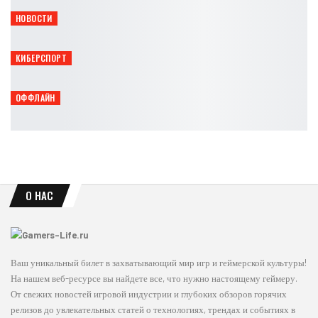
Петрович
Авг 6, 2026
НОВОСТИ
Pokémon Pokopia близка к рекорду среди спин-оффов серии
Leon
Авг 6, 2026
КИБЕРСПОРТ
Point Blank League 2026 пройдёт в Москве 8 и 9 августа
Петрович
Авг 6, 2026
ОФФЛАЙН
В GONZO Cybersport протестировали Beast of Reincarnation
Петрович
Авг 6, 2026
О НАС
Ваш уникальный билет в захватывающий мир игр и геймерской культуры!
На нашем веб-ресурсе вы найдете все, что нужно настоящему геймеру.
От свежих новостей игровой индустрии и глубоких обзоров горячих
релизов до увлекательных статей о технологиях, трендах и событиях в