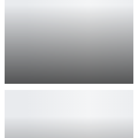
Bloody представила игровую гарнитуру GR285
Петрович