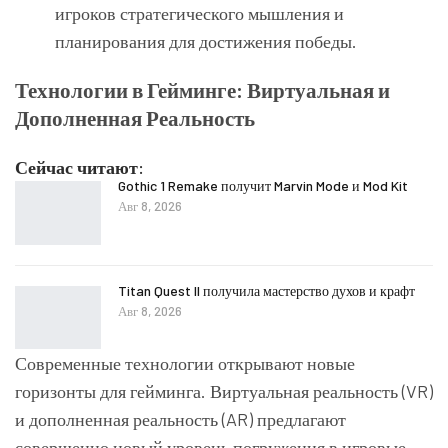
игроков стратегического мышления и
планирования для достижения победы.
Технологии в Гейминге: Виртуальная и
Дополненная Реальность
Сейчас читают:
Gothic 1 Remake получит Marvin Mode и Mod Kit
Авг 8, 2026
Titan Quest II получила мастерство духов и крафт
Авг 8, 2026
Современные технологии открывают новые
горизонты для гейминга. Виртуальная реальность (VR)
и дополненная реальность (AR) предлагают
совершенно новый уровень погружения в игровые