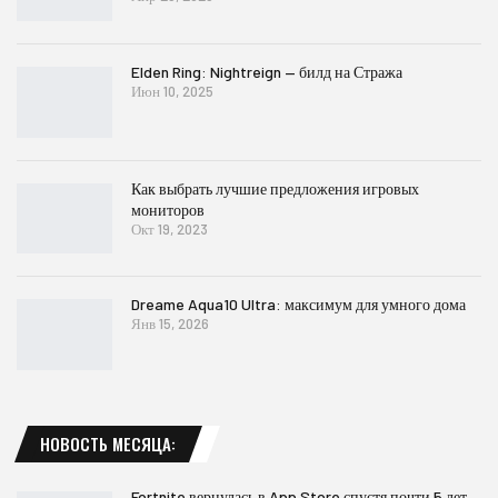
Elden Ring: Nightreign — билд на Стража
Июн 10, 2025
Как выбрать лучшие предложения игровых
мониторов
Окт 19, 2023
Dreame Aqua10 Ultra: максимум для умного дома
Янв 15, 2026
НОВОСТЬ МЕСЯЦА:
Fortnite вернулась в App Store спустя почти 5 лет