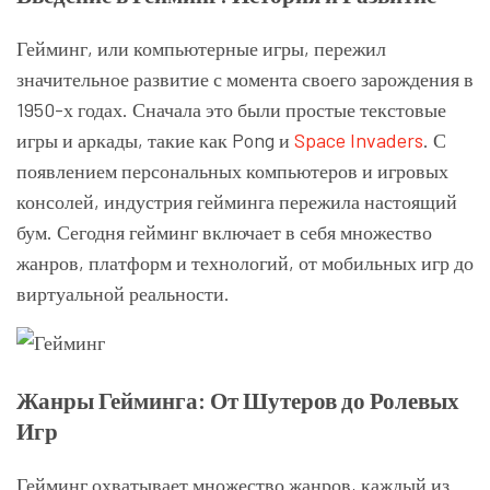
Гейминг, или компьютерные игры, пережил
значительное развитие с момента своего зарождения в
1950-х годах. Сначала это были простые текстовые
игры и аркады, такие как Pong и
Space Invaders
. С
появлением персональных компьютеров и игровых
консолей, индустрия гейминга пережила настоящий
бум. Сегодня гейминг включает в себя множество
жанров, платформ и технологий, от мобильных игр до
виртуальной реальности.
Жанры Гейминга: От Шутеров до Ролевых
Игр
Гейминг охватывает множество жанров, каждый из