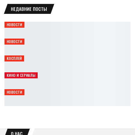
НЕДАВНИЕ ПОСТЫ
НОВОСТИ
Gothic 1 Remake получит Marvin Mode и Mod Kit
Leon
Авг 8, 2026
НОВОСТИ
Titan Quest II получила мастерство духов и крафт
Leon
Авг 8, 2026
КОСПЛЕЙ
Опасная грация: косплей Чёрной кошки из Marvel
Ирина Смолдырева
Авг 8, 2026
КИНО И СЕРИАЛЫ
Сэди Синк обсудила будущее Джин Грей в MCU
Leon
Авг 8, 2026
НОВОСТИ
THQ Nordic переименовала мобильное подразделение
Leon
Авг 8, 2026
О НАС