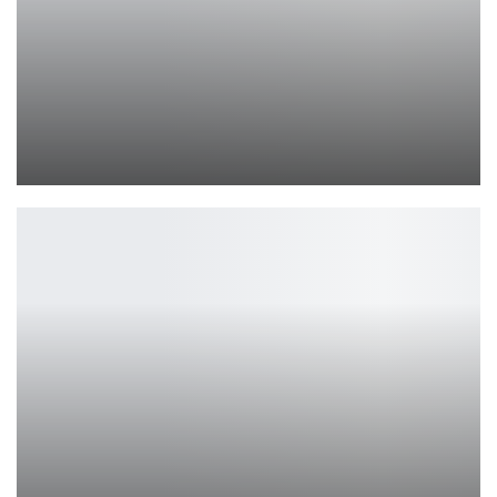
Overwatch убирает PvE-режим
Петрович