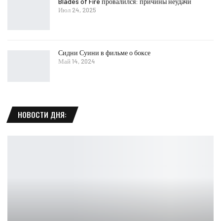
Blades of Fire провалился: причины неудачи
Июл 24, 2025
Сидни Суини в фильме о боксе
Май 14, 2024
НОВОСТИ ДНЯ: