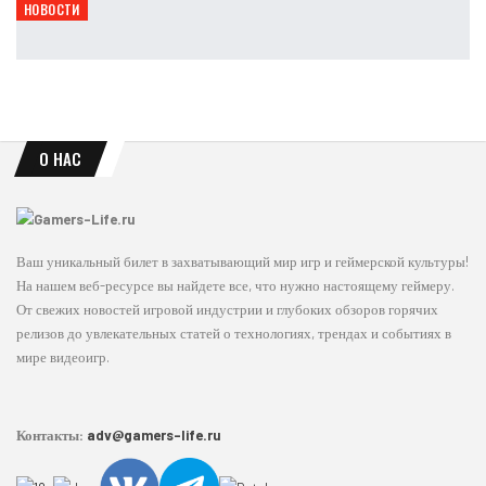
НОВОСТИ
Escape from Tarkov не повторяет спад extraction-шутеров
Leon
Авг 9, 2026
О НАС
Ваш уникальный билет в захватывающий мир игр и геймерской культуры!
На нашем веб-ресурсе вы найдете все, что нужно настоящему геймеру.
От свежих новостей игровой индустрии и глубоких обзоров горячих
релизов до увлекательных статей о технологиях, трендах и событиях в
мире видеоигр.
Контакты:
adv@gamers-life.ru