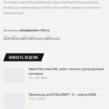
От свежих новостей игровой индустрии и глубоких обзоров горячих
релизов до увлекательных статей о технологиях, трендах и событиях в
мире видеоигр.
Контакты:
adv@gamers-life.ru
НОВОСТЬ НЕДЕЛИ:
Haier Pet Love V40: робот-пылесос для владельцев
питомцев
Июл 28, 2025
Промокоды для STALCRAFT: X — апрель 2025
Апр 3, 2025