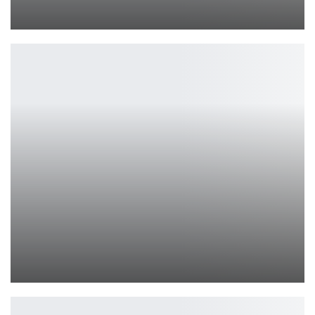
Петрович
Newzoo: GTA 6 может заработать до $5,2 млрд за неделю
Leon