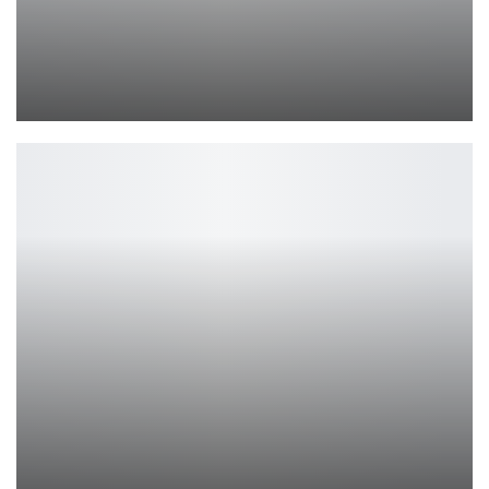
Hexi для Where Winds Meet: регионы и апдейты 28 дней
Петрович
ZeniMax осудила увольнения в Microsoft