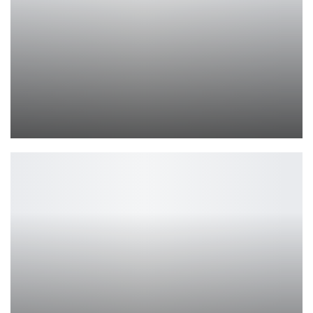
А4Tech Bloody S98: Игровая Клавиатура с Точностью и Стилем
Петрович