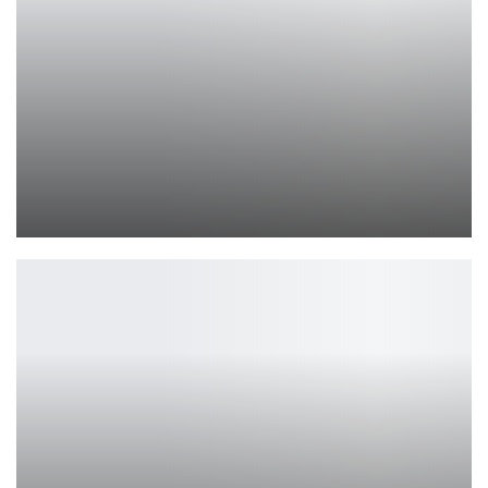
Asobo раскрыла каст Resonance: A Plague Tale Legacy
Leon