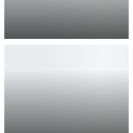
Геймеры: Баланс между стилем и комфортом
Петрович
Path of Exile 2 получит крупнейший патч уже в конце мая