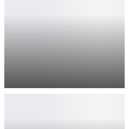
В Rainbow Six Осада появится новый оператор
Ирина Смолдырева