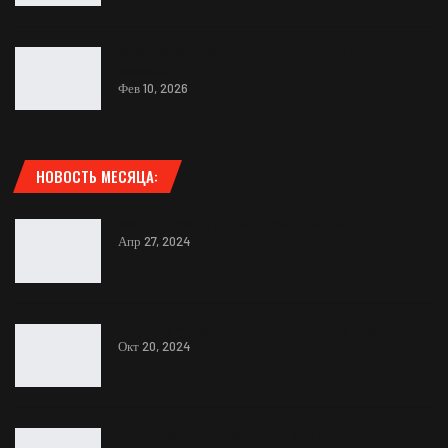
AYANEO NEXT 2 — новая флагманская портативная
консоль
Фев 10, 2026
НОВОСТЬ МЕСЯЦА:
Manor Lords: Лучшие точки развития
Апр 27, 2024
Бегущий человек: Ли Пейс и Бролин в ремейке
Окт 20, 2024
Познакомьтесь с командами, участвующими в