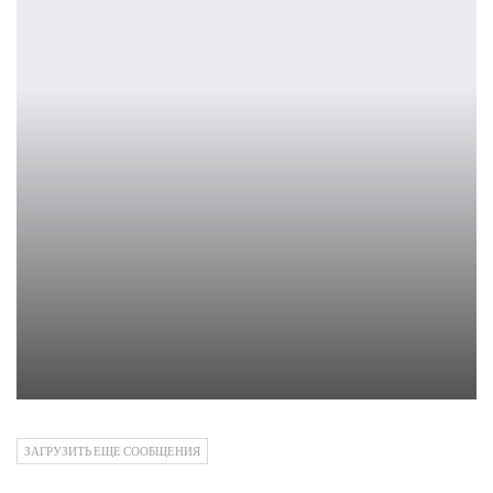
TCL представила игровой монитор Thunderbird Q7A
Pro
Петрович
ЗАГРУЗИТЬ ЕЩЕ СООБЩЕНИЯ