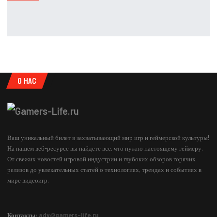
Игр
Leon
Авг 8, 2026
О НАС
Ваш уникальный билет в захватывающий мир игр и геймерской культуры!
На нашем веб-ресурсе вы найдете все, что нужно настоящему геймеру.
От свежих новостей игровой индустрии и глубоких обзоров горячих
релизов до увлекательных статей о технологиях, трендах и событиях в
мире видеоигр.
Контакты:
adv@gamers-life.ru