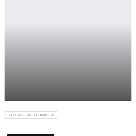
Похоже, Cronos: The New Dawn ждет крупное обновление
Leon
ЗАГРУЗИТЬ ЕЩЕ СООБЩЕНИЯ