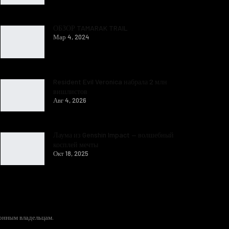
ОБЗОР TAMARAK TRAIL
Мар 4, 2024
Resident Evil Veronica набрала 2 млн
вишлистов
Авг 4, 2026
Лаума из Genshin Impact — волшебный
косплей мечты
Окт 18, 2025
конным владельцам.