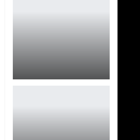
Однопользовательская игра Dead by Daylight от
разработчиков…
Петрович