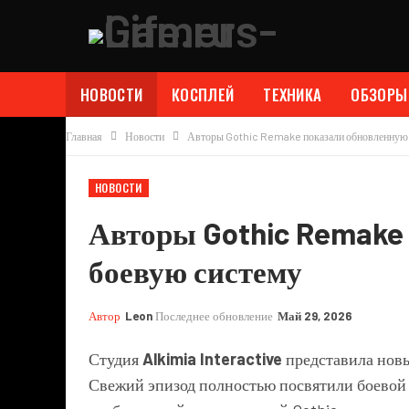
НОВОСТИ
КОСПЛЕЙ
ТЕХНИКА
ОБЗОРЫ
Главная
Новости
Авторы Gothic Remake показали обновленную 
НОВОСТИ
Авторы Gothic Remake
боевую систему
Автор
Leon
Последнее обновление
Май 29, 2026
Студия
Alkimia Interactive
представила нов
Свежий эпизод полностью посвятили боевой с