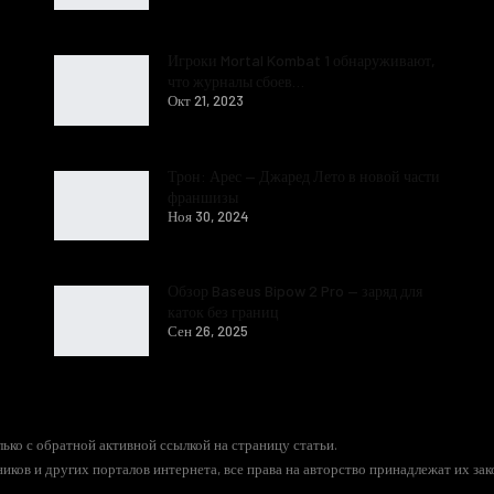
Игроки Mortal Kombat 1 обнаруживают,
что журналы сбоев…
Окт 21, 2023
Трон: Арес — Джаред Лето в новой части
франшизы
Ноя 30, 2024
Обзор Baseus Bipow 2 Pro — заряд для
каток без границ
Сен 26, 2025
ько с обратной активной ссылкой на страницу статьи.
иков и других порталов интернета, все права на авторство принадлежат их за