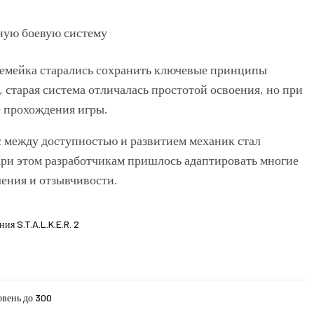
 ремейка старались сохранить ключевые принципы
старая система отличалась простотой освоения, но при
е прохождения игры.
с между доступностью и развитием механик стал
При этом разработчикам пришлось адаптировать многие
ения и отзывчивости.
я S.T.A.L.K.E.R. 2
овень до 300