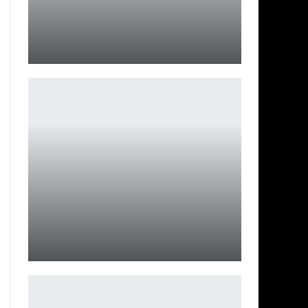
Осенний финал BLAST Premier 2023
Ирина Смолдырева
Косплей на Покахонтас из мультфильма Покахонтас
Ирина Смолдырева