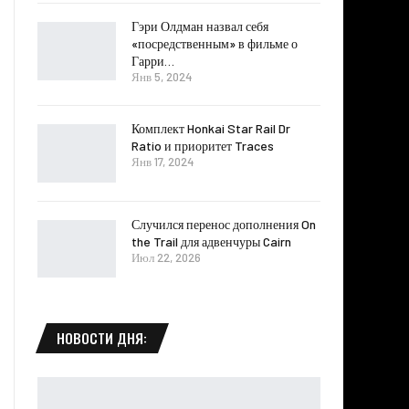
Гэри Олдман назвал себя
«посредственным» в фильме о
Гарри…
Янв 5, 2024
Комплект Honkai Star Rail Dr
Ratio и приоритет Traces
Янв 17, 2024
Случился перенос дополнения On
the Trail для адвенчуры Cairn
Июл 22, 2026
НОВОСТИ ДНЯ: