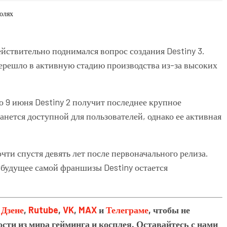
солях
ействительно поднимался вопрос создания Destiny 3.
ерешло в активную стадию производства из-за высоких
 9 июня Destiny 2 получит последнее крупное
анется доступной для пользователей, однако ее активная
очти спустя девять лет после первоначального релиза.
 будущее самой франшизы Destiny остается
в
Дзене
,
Rutube
,
VK
,
MAX
и
Телеграме
, чтобы не
сти из мира гейминга и косплея. Оставайтесь с нами