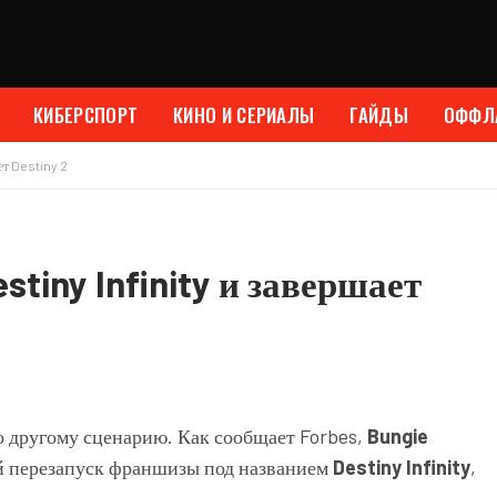
КИБЕРСПОРТ
КИНО И СЕРИАЛЫ
ГАЙДЫ
ОФФЛ
ет Destiny 2
stiny Infinity и завершает
о другому сценарию. Как сообщает Forbes,
Bungie
й перезапуск франшизы под названием
Destiny Infinity
,