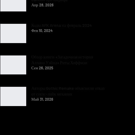
Апр 28, 2026
Коды AFK Arena на февраль 2024
Фев 10, 2024
Обзор книги «Загадочная история
Аллана Уэйна» Риты Хоффман
Сен 26, 2025
Авторы Gothic Remake объяснили отказ
от соулс-лайк механик
Май 31, 2026