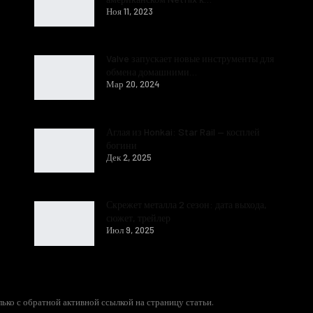
Ноя 11, 2023
Valve запускает новые инструменты для
обмена домашними…
Мар 20, 2024
Аглая из Honkai: Star Rail — косплей
богини
Дек 2, 2025
Скрежет металла 2 сезон: дата выхода,
сюжет, трейлер
Июл 9, 2025
ько с обратной активной ссылкой на страницу статьи.