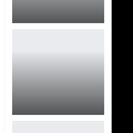
Bandai Namco считает, что Armored Core 6
преуспеет, потому…
Ирина Смолдырева
Gaimin Gladiators стала победителем The Lima Major
2023 по…
Петрович