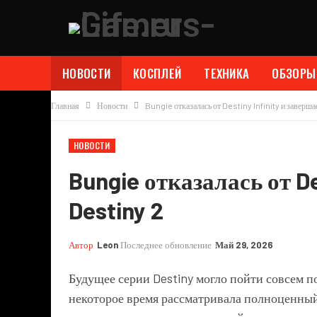
НОВОСТИ
КОСПЛЕЙ
ТЕХНИКА
ОБЗОРЫ
Главная
Новости
Bungie отказалась от Destiny Infinity и заверша
НОВОСТИ
Bungie отказалась от De
Destiny 2
Автор
Leon
Последнее обновление
Май 29, 2026
Будущее серии Destiny могло пойти совсем п
некоторое время рассматривала полноценны