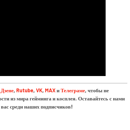
в
Дзене
,
Rutube
,
VK
,
MAX
и
Телеграме
, чтобы не
сти из мира гейминга и косплея. Оставайтесь с нами
 вас среди наших подписчиков!