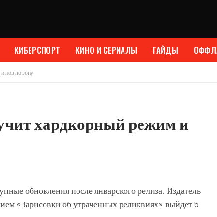
КИБЕРСПОРТ
КИНО И СЕРИАЛЫ
ГАЙДЫ
ОФФЛ
 и новую зону
олучит хардкорный режим и
упные обновления после январского релиза. Издатель
анием «Зарисовки об утраченных реликвиях» выйдет 5