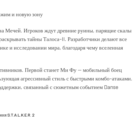
на Мечей. Игроков ждут древние руины, парящие скалы
раскрывать тайны Талоса-II. Разработчики делают все
ике и исследовании мира, благодаря чему вселенная
ативников. Первой станет Ми Фу — мобильный боец
ьзующая агрессивный стиль с быстрыми комбо-атаками.
поддержки, связанный с сюжетным событием Danse
я S.T.A.L.K.E.R. 2