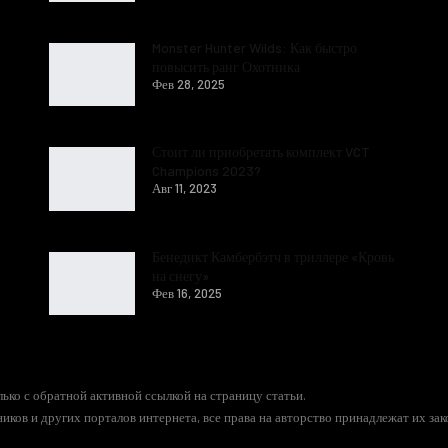
Monster Hunter Wilds: Как быстро
повысить ранг Охотника
Фев 28, 2025
Стоит ли приобретать комплект VCT
Champions 2023?
Авг 11, 2023
Бенедикт Камбербэтч в триллере «Кровь
на снегу»
Фев 16, 2025
ько с обратной активной ссылкой на страницу статьи.
иков и других порталов интернета, все права на авторство принадлежат их за