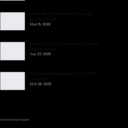
Dark Light: Survivor вышла в раннем
доступе Steam
Май 15, 2026
Релизный трейлер Saros демонстрирует
зрелищные бои
Апр 23, 2026
Промокоды Matreshka RP на май 2025 –
халява тут!
Май 26, 2025
конным владельцам.