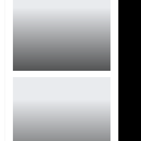
Постер Фуриоса: Хроники Безумного Макса
Ирина Смолдырева