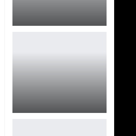
Обзор Baseus MagPro 2-в-1: Беспроводное Зарядное
2-в-1
Петрович
TMNT Empire City — черепашки врываются в VR
Петрович