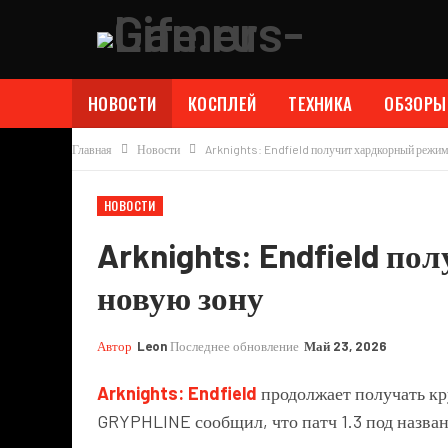
НОВОСТИ
КОСПЛЕЙ
ТЕХНИКА
ОБЗОРЫ
Главная
Новости
Arknights: Endfield получит хардкорный режим
НОВОСТИ
Arknights: Endfield п
новую зону
Автор
Leon
Последнее обновление
Май 23, 2026
Arknights: Endfield
продолжает получать кр
GRYPHLINE
сообщил, что патч 1.3 под назв