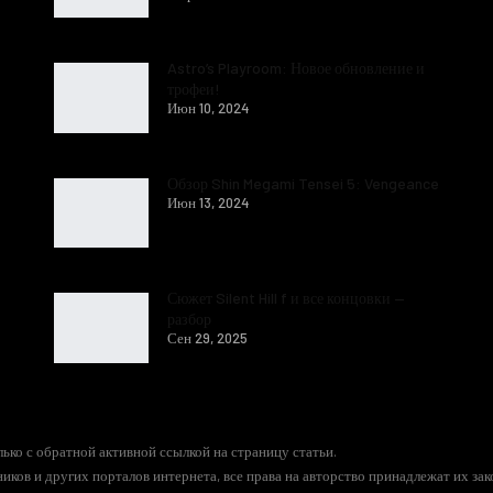
Astro’s Playroom: Новое обновление и
трофеи!
Июн 10, 2024
Обзор Shin Megami Tensei 5: Vengeance
Июн 13, 2024
Сюжет Silent Hill f и все концовки —
разбор
Сен 29, 2025
ько с обратной активной ссылкой на страницу статьи.
иков и других порталов интернета, все права на авторство принадлежат их за