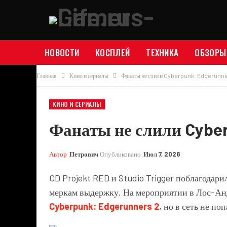
НОВОСТИ
КОСПЛЕЙ
ТЕХНИКА
ОБЗОРЫ
Главная
Кино и сериалы
Фанаты не слили Cyberpunk: Edgerunne
КИНО И СЕРИАЛЫ
Фанаты не слили Cyber
Автор
Петрович
Опубликовано
Июл 7, 2026
CD Projekt RED и Studio Trigger поблагодар
меркам выдержку. На мероприятии в Лос-Ан
Cyberpunk: Edgerunners 2
, но в сеть не п