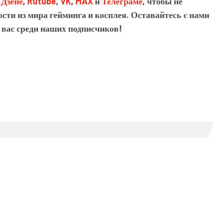
в
Дзене
,
Rutube
,
VK
,
MAX
и
Телеграме
, чтобы не
сти из мира гейминга и косплея. Оставайтесь с нами
 вас среди наших подписчиков!