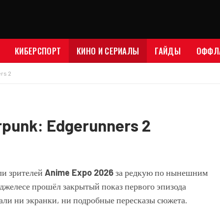
КИБЕРСПОРТ
КИНО И СЕРИАЛЫ
ГАЙДЫ
ОФФЛ
rs 2
punk: Edgerunners 2
или зрителей
Anime Expo 2026
за редкую по нынешним
джелесе прошёл закрытый показ первого эпизода
опали ни экранки, ни подробные пересказы сюжета.