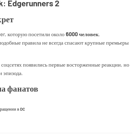
крет
ger, которую посетили около
6000 человек
.
подобные правила не всегда спасают крупные премьеры
 в соцсетях появились первые восторженные реакции, но
и эпизода.
ла фанатов
вращении в DC