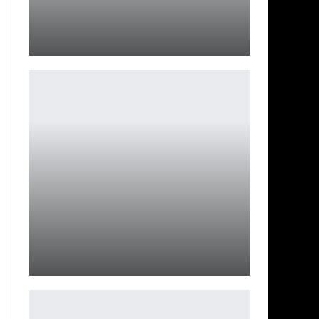
В «Крик 7» ждут большие перемены
Ирина Смолдырева
«Это не те The Settlers, которых мы ждали»: вышли
обзоры The…
Петрович