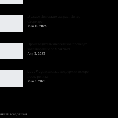
В ужасе Пиноккио сыграет Питер
Стормаре
Май 13, 2024
Производитель энергетиков проведёт
коллаборацию со Starfield
Апр 3, 2023
Last Flag лишилась поддержки вскоре
после релиза
Май 3, 2026
конным владельцам.