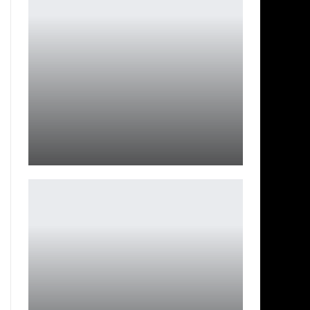
Easter Bloody Easter, трейлере виден неистовый
чудовищный…
Ирина Смолдырева