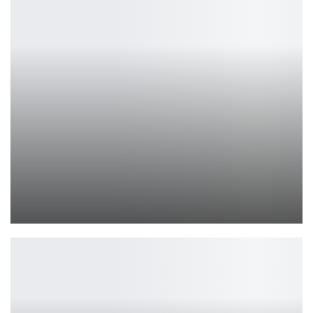
Групповой косплей по аниме Naruto Shippudden
Ирина Смолдырева