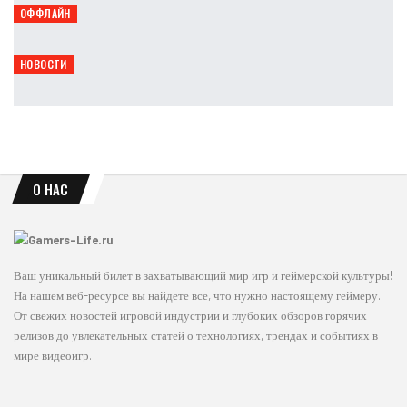
ОФФЛАЙН
vivo примет участие в фестивале «Маркет Маркета»
Петрович
Авг 6, 2026
НОВОСТИ
Capcom: уже 90% продаж игр приходится на цифровые версии
Leon
Авг 6, 2026
О НАС
Ваш уникальный билет в захватывающий мир игр и геймерской культуры!
На нашем веб-ресурсе вы найдете все, что нужно настоящему геймеру.
От свежих новостей игровой индустрии и глубоких обзоров горячих
релизов до увлекательных статей о технологиях, трендах и событиях в
мире видеоигр.