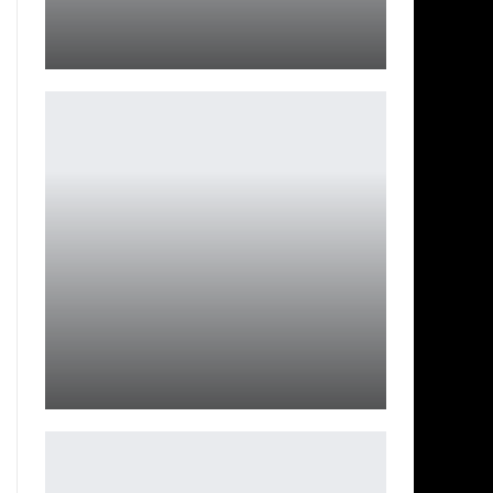
Sony готовит крупную презентацию игр PS5
Ирина Смолдырева
Власть и холодная харизма: Косплей Макима от
LunnyChan
Петрович