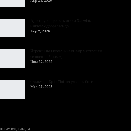
Апр 23, 2026
Адвенчура про осьминога Darwin’s
Paradox добралась до…
Апр 2, 2026
Игроки Old School RuneScape устроили
священный поход
Июл 22, 2026
Фильм по Split Fiction уже в работе
Мар 23, 2025
конным владельцам.