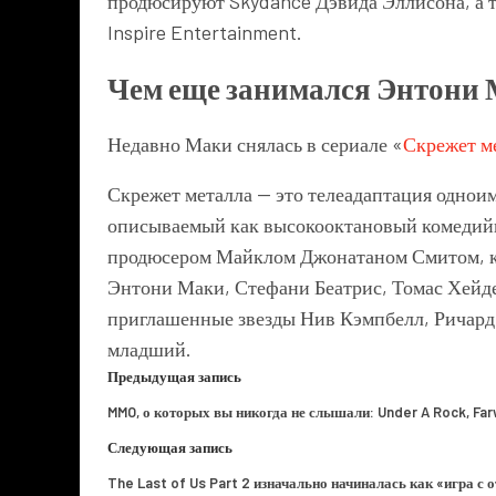
продюсируют Skydance Дэвида Эллисона, а т
Inspire Entertainment.
Чем еще занимался Энтони 
Недавно Маки снялась в сериале «
Скрежет м
Скрежет металла — это телеадаптация однои
описываемый как высокооктановый комедий
продюсером Майклом Джонатаном Смитом, ко
Энтони Маки, Стефани Беатрис, Томас Хейде
приглашенные звезды Нив Кэмпбелл, Ричард
младший.
Предыдущая запись
MMO, о которых вы никогда не слышали: Under A Rock, Far
Следующая запись
The Last of Us Part 2 изначально начиналась как «игра 