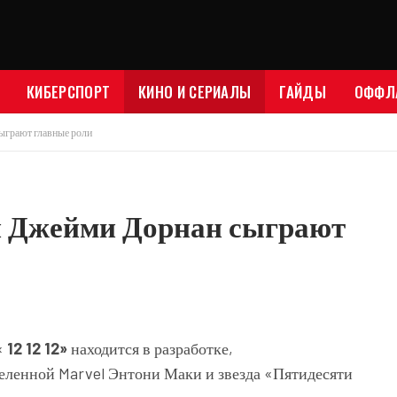
КИБЕРСПОРТ
КИНО И СЕРИАЛЫ
ГАЙДЫ
ОФФЛ
сыграют главные роли
 и Джейми Дорнан сыграют
«
12 12 12»
находится в разработке,
еленной Marvel
Энтони Маки
и звезда «Пятидесяти