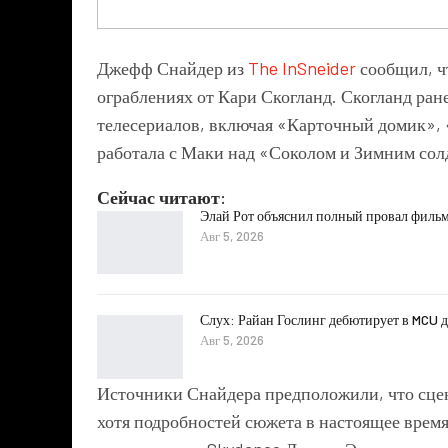
Джефф Снайдер из
The InSneider
сообщил, ч
ограблениях от Кари Скогланд. Скогланд ра
телесериалов, включая «Карточный домик», 
работала с Маки над «Соколом и Зимним солд
Сейчас читают:
Элай Рот объяснил полный провал фильм
Авг 5, 2026
Слух: Райан Гослинг дебютирует в MCU 
Авг 5, 2026
Источники Снайдера предположили, что сце
хотя подробностей сюжета в настоящее время 