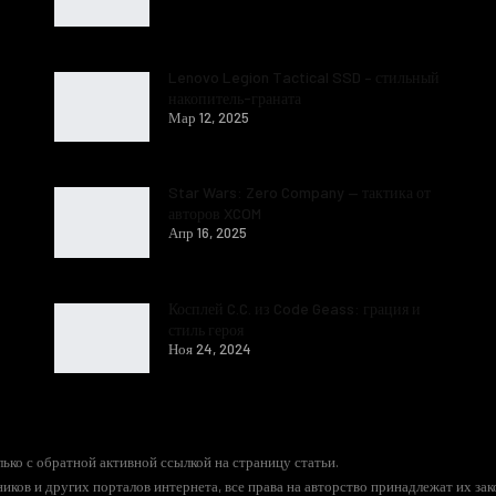
Lenovo Legion Tactical SSD – стильный
накопитель-граната
Мар 12, 2025
Star Wars: Zero Company — тактика от
авторов XCOM
Апр 16, 2025
Косплей C.C. из Code Geass: грация и
стиль героя
Ноя 24, 2024
ько с обратной активной ссылкой на страницу статьи.
иков и других порталов интернета, все права на авторство принадлежат их за