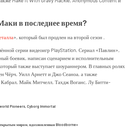
акже Make It With Gravy Mackie, Anonymous Content и
Маки в последнее время?
еталла
», который был продлен на
второй сезон
.
мённой серии видеоигр PlayStation. Сериал «Павлин»,
ный боевик, написан сценарием и исполнительным
торый также выступает шоураннером. В главных ролях
н Чёрч, Уилл Арнетт и Джо Сеаноа, а также
 Кабрал, Майк Митчелл, Тахдж Воганс, Лу Битти-
world Pioneers, Cyborg Immortal
с открытым миром, вдохновленная Bloodborne»